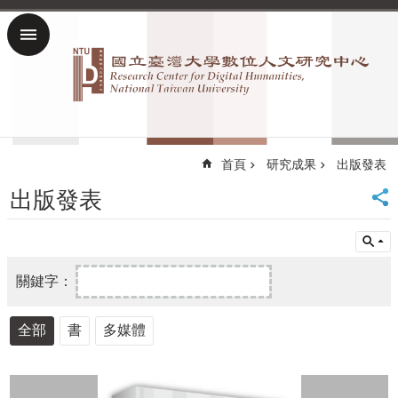
跳到主要內容區塊
進
階
搜
尋
回
數
首頁
研究成果
出版發表
位
出版發表
人
文
研
究
中
心
首
頁
全部
書
多媒體
臺
大
首