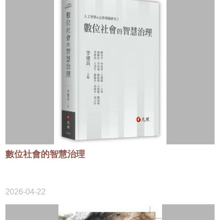
頁
網
站
導
覽
雙
語
詞
彙
English
最
新
消
數位社會的智慧治理
息
中
心
2026-04-22
簡
介