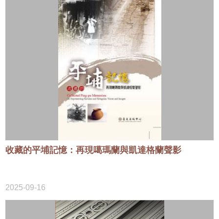
活
動
資
訊
研
究
成
果
資
料
庫
工
具
收藏的平埔記憶：再現噶瑪蘭與凱達格蘭聲影
合
作
單
2025-09-16
位