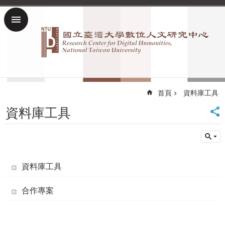
跳到主要內容區塊
進
階
搜
尋
回
數
首頁
資料庫工具
位
資料庫工具
人
文
研
究
中
心
資料庫工具
首
頁
合作專案
臺
大
首