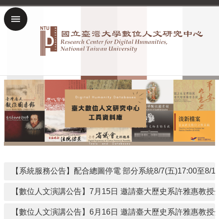
跳到主要內容區塊
進
階
搜
尋
回
數
位
人
文
研
究
中
心
【系統服務公告】配合總圖停電 部分系統8/7(五)17:00至8/10
首
頁
【數位人文演講公告】7月15日 邀請臺大歷史系許雅惠教
臺
大
【數位人文演講公告】6月16日 邀請臺大歷史系許雅惠教
首