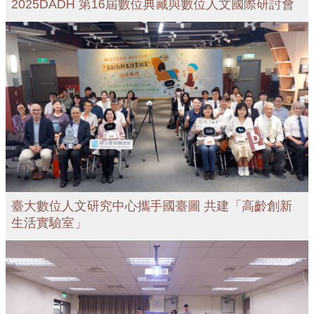
2025DADH 第16屆數位典藏與數位人文國際研討會
活
動
資
訊
研
究
成
果
資
料
庫
工
臺大數位人文研究中心攜手國臺圖 共建「高齡創新
具
生活實驗室」
合
作
單
位