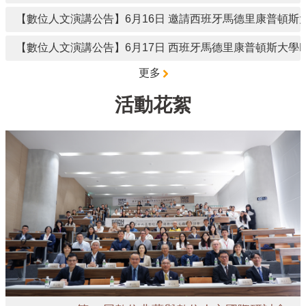
頁
【數位人文演講公告】6月16日 邀請西班牙馬德里康普頓斯大學Maria Cuevas Riañ
網
站
【數位人文演講公告】6月17日 西班牙馬德里康普頓斯大學Maria Cuevas Ria
導
覽
更多
雙
活動花絮
語
詞
彙
English
最
新
消
息
中
心
簡
介