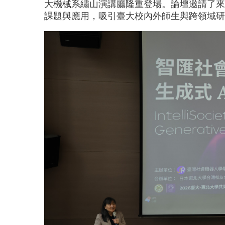
大機械系繡山演講廳隆重登場。論壇邀請了來
課題與應用，吸引臺大校內外師生與跨領域研