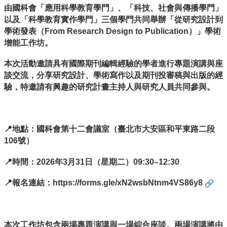
頁
由國科會「應用科學教育學門」、「科技、社會與傳播學門」
以及「科學教育實作學門」三個學門共同舉辦「從研究設計到
網
站
學術發表（From Research Design to Publication）」學術
導
增能工作坊。
覽
本次活動邀請具有國際期刊編輯經驗的學者進行專題演講與座
雙
談交流，分享研究設計、學術寫作以及期刊投審稿與出版的經
語
詞
驗，特邀請有興趣的研究計畫主持人與研究人員共同參與。
彙
English
📍地點：國科會第十二會議室（臺北市大安區和平東路二段
最
106號）
新
消
📍時間：2026年3月31日（星期二）09:30–12:30
息
中
📍報名連結：
https://forms.gle/xN2wsbNtnm4VS86y8
心
簡
介
本次工作坊包含兩場專題演講與一場綜合座談。兩場演講將由