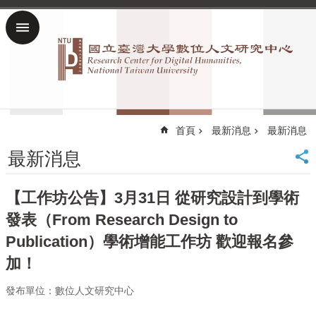
跳到主要內容區塊
進
階
搜
尋
回
數
首頁
最新消息
最新消息
位
最新消息
人
文
研
【工作坊公告】3月31日 從研究設計到學術
究
發表（From Research Design to
中
心
Publication）學術增能工作坊 歡迎報名參
首
加！
頁
臺
發布單位：數位人文研究中心
大
首