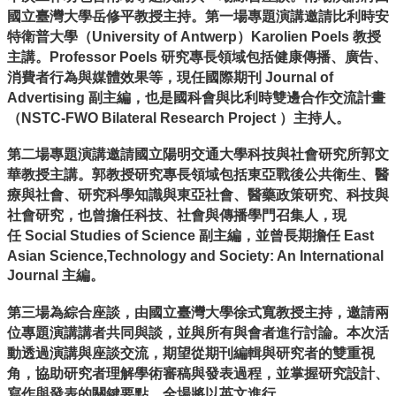
活
國立臺灣大學岳修平教授主持。第一場專題演講邀請比利時安
動
特衛普大學（University of Antwerp）Karolien Poels 教授
資
主講。Professor Poels 研究專長領域包括健康傳播、廣告、
訊
消費者行為與媒體效果等，現任國際期刊 Journal of
Advertising 副主編，也是國科會與比利時雙邊合作交流計畫
研
究
（NSTC-FWO Bilateral Research Project ）主持人。
成
果
第二場專題演講邀請國立陽明交通大學科技與社會研究所郭文
華教授主講。郭教授研究專長領域包括東亞戰後公共衛生、醫
資
療與社會、研究科學知識與東亞社會、醫藥政策研究、科技與
料
社會研究，也曾擔任科技、社會與傳播學門召集人，現
庫
任 Social Studies of Science 副主編，並曾長期擔任 East
工
Asian Science,Technology and Society: An International
具
Journal 主編。
合
第三場為綜合座談，由國立臺灣大學徐式寬教授主持，邀請兩
作
位專題演講講者共同與談，並與所有與會者進行討論。本次活
單
位
動透過演講與座談交流，期望從期刊編輯與研究者的雙重視
角，協助研究者理解學術審稿與發表過程，並掌握研究設計、
寫作與發表的關鍵要點。全場將以英文進行。