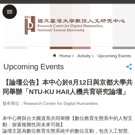
Skip to main content
Advanced
Search
home
NTU
網
Home
Activity
Upcoming Events
站
Upcoming Events
導
覽
【論壇公告】本中心於8月12日與京都大學共
雙
語
同舉辦「NTU-KU HAII人機共育研究論壇」
詞
彙
發布單位：Research Center for Digital Humanities
Chinese
本中心將與台大圖資系共同舉辦【數位教育生態系中的人智互
News
動：探索複雜性與未來可能】
About
論壇主題為數位教育生態系統中的數位互動，包含人工智慧、