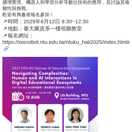
擴增實境、機器人和學習分析等數位技術的應用，並討論其複
Activity
雜性與挑戰。
歡迎有興趣者報名參加！
Publications
📌時間：2025年8月12日 9:30~12:30
Databases
📌地點：臺大圖資系一樓視聽教室
&
📌報名網址：
Tools
https://socrobot.ntu.edu.tw/ntuku_haii2025/index.html#i
Official
Partners