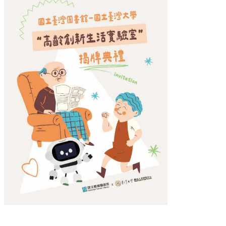
Activity
Publications
Databases
&
Tools
Official
Partners