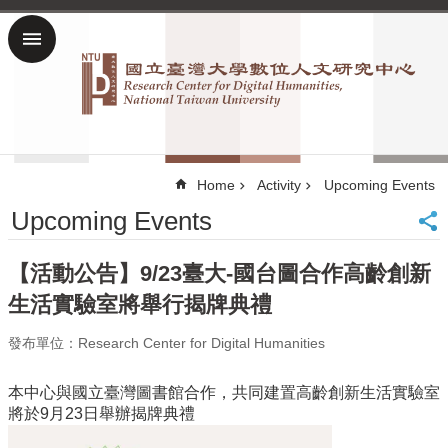
Skip to main content
Advanced
Search
home
NTU
網
Home
Activity
Upcoming Events
站
Upcoming Events
導
覽
【活動公告】9/23臺大-國台圖合作高齡創新
雙
語
生活實驗室將舉行揭牌典禮
詞
彙
發布單位：Research Center for Digital Humanities
Chinese
本中心與國立臺灣圖書館合作，共同建置高齡創新生活實驗室
News
將於9月23日舉辦揭牌典禮
About