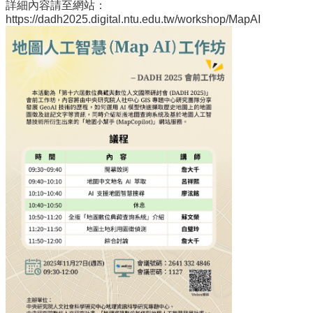
詳細內容請至網站：
Activity
https://dadh2025.digital.ntu.edu.tw/workshop/MapAI
Publications
Databases
&
Tools
Official
Partners