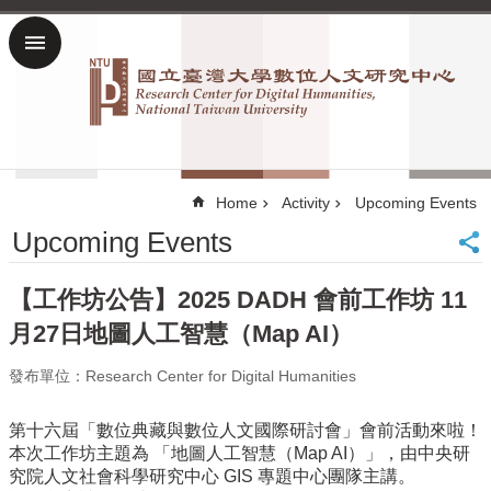
Skip to main content
Advanced
Search
home
NTU
網
Home
Activity
Upcoming Events
站
Upcoming Events
導
覽
【工作坊公告】2025 DADH 會前工作坊 11
雙
語
月27日地圖人工智慧（Map AI）
詞
彙
發布單位：Research Center for Digital Humanities
Chinese
第十六屆「數位典藏與數位人文國際研討會」會前活動來啦！
News
本次工作坊主題為 「地圖人工智慧（Map AI）」，由中央研
About
究院人文社會科學研究中心 GIS 專題中心團隊主講。